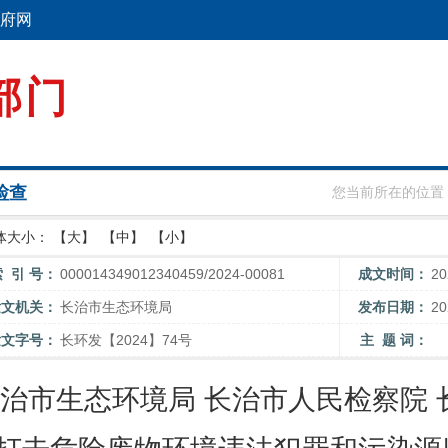
府网
部门
检查
您当前所在的位置
体大小：
【大】
【中】
【小】
索 引 号：
000014349012340459/2024-00081
成文时间：
2
发文机关：
长治市生态环境局
发布日期：
2
发文字号：
长环发【2024】74号
主 题 词：
治市生态环境局 长治市人民检察院