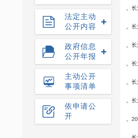
长
法定主动
公开内容
长
长
政府信息
公开年报
长
主动公开
长
事项清单
长
依申请公
开
2
长