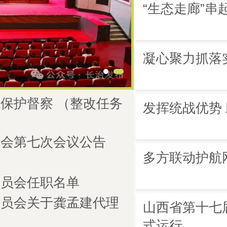
“生态走廊”串
凝心聚力抓落
保护督察 （整改任务
发挥统战优势
大会第七次会议公告
多方联动护航
委员会任职名单
委员会关于龚孟建代理
山西省第十七
定
式运行