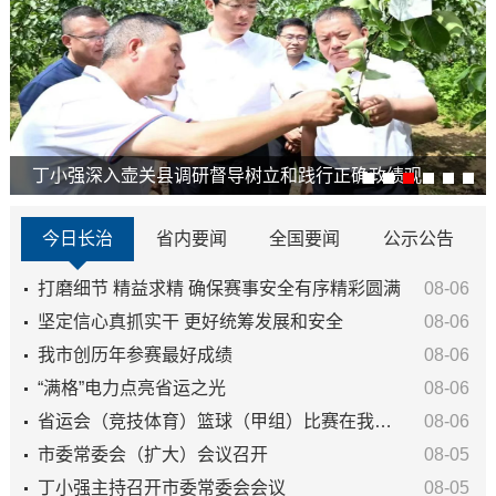
丁小强深入壶关县调研督导树立和践行正确政绩观...
今日长治
省内要闻
全国要闻
公示公告
打磨细节 精益求精 确保赛事安全有序精彩圆满
08-06
坚定信心真抓实干 更好统筹发展和安全
08-06
我市创历年参赛最好成绩
08-06
“满格”电力点亮省运之光
08-06
省运会（竞技体育）篮球（甲组）比赛在我市激情开赛
08-06
市委常委会（扩大）会议召开
08-05
丁小强主持召开市委常委会会议
08-05