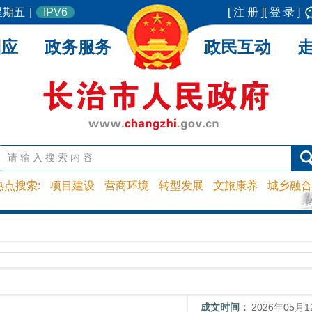
 星期五
|
IPV6
[ 注 册 ]
[ 登 录 ]
回应
政务服务
政民互动
热点搜索:
项目建设
营商环境
转型发展
文旅康养
城乡融合
成文时间：
2026年05月1