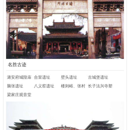
名胜古迹
潞安府城隍庙
合室遗址
壁头遗址
古城堡遗址
脑张遗址
八义窑遗址
楼则峪、张村
长子法兴寺塑
梁家庄观音堂
像
悬塑