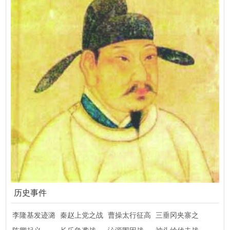
历史事件
李隆基发迹潞
秦赵上党之战
曹操太行征高
三垂冈夹寨之