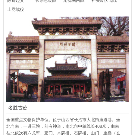
州
陈卿起义
长乐急袭战
干
沁源围困战
战
神头岭伏击战
上党战役
名胜古迹
全国重点文物保护单位。位于山西省长治市大北街庙道巷。坐
北向南，一进三院，前有神道，南北向中轴线长408米，由南
往北依次有六龙壁、宏门、木牌楼、石牌楼、山门、重楼（玄