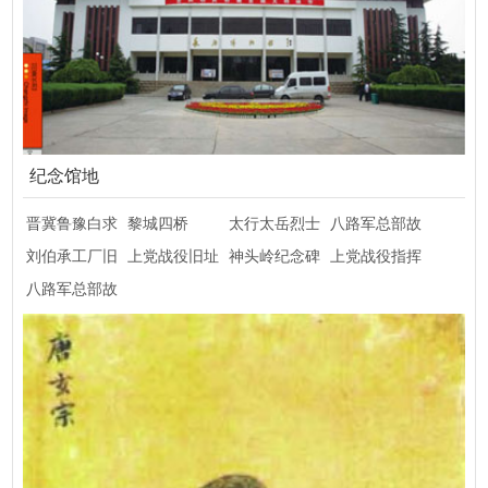
纪念馆地
晋冀鲁豫白求
黎城四桥
太行太岳烈士
八路军总部故
恩国际和平医
刘伯承工厂旧
上党战役旧址
陵园
神头岭纪念碑
漳会议旧址
上党战役指挥
院旧址
址
八路军总部故
部大平旧址
县旧址