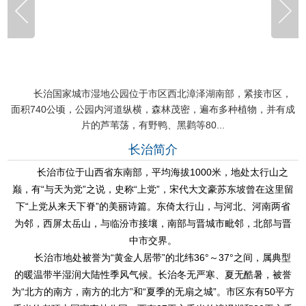
部，紧接市区，
潞安府城隍庙位于山西省长治市大北街庙道巷，坐
多种植物，并有成
进三院，前有神道，南北向中轴线长408米，三院占地
米。中轴线主要有山门、重楼（玄鉴...
长治简介
长治市位于山西省东南部，平均海拔1000米，地处太行山之
巅，有“与天为党”之说，史称“上党”，宋代大文豪苏东坡曾在这里留
下“上党从来天下脊”的美丽诗篇。东倚太行山，与河北、河南两省
为邻，西屏太岳山，与临汾市接壤，南部与晋城市毗邻，北部与晋
中市交界。
长治市地处被誉为“黄金人居带”的北纬36°～37°之间，属典型
的暖温带半湿润大陆性季风气候。长治冬无严寒、夏无酷暑，被誉
为“北方的南方，南方的北方”和“夏季的无扇之城”。市区东有50平方