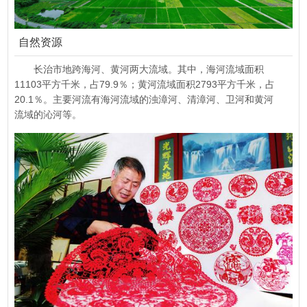
自然资源
长治市地跨海河、黄河两大流域。其中，海河流域面积
11103平方千米，占79.9％；黄河流域面积2793平方千米，占
20.1％。主要河流有海河流域的浊漳河、清漳河、卫河和黄河
流域的沁河等。