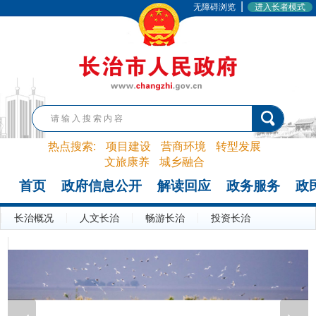
|
无障碍浏览
进入长者模式
热点搜索:
项目建设
营商环境
转型发展
文旅康养
城乡融合
首页
政府信息公开
解读回应
政务服务
政
长治概况
人文长治
畅游长治
投资长治
天地图·长治