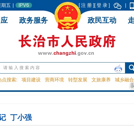
 星期五
|
IPV6
[ 注 册 ]
[ 登 录 ]
|
回应
政务服务
政民互动
热点搜索:
项目建设
营商环境
转型发展
文旅康养
城乡融合
记 丁小强