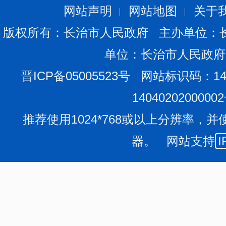
人通过电报、传真方式提出申请的，请相应注明“政府信息
网站声明
网站地图
关于
（3）当面提出申请。
版权所有：长治市人民政府 主办单位：
申请人可以到市政府信息公开工作机构当面提出申请，
2.口头提出申请
单位：长治市人民政府
原则上，申请应当采取书面形式。申请人提交书面《申
由市政府信息公开工作机构工作人员代为填写《申请表》
晋ICP备05005523号
网站标识码：140
（三）申请的要求
为了提高申请的处理效率，申请人应对所需信息尽量描
1404020200000
称（标题）、发布时间、文号或者其他有助于确定信息内
申请人向市政府信息公开工作机构申请公开信息，应当
推荐使用1024*768或以上分辨率，并
（四）申请的处理
器。 网站支持
I
1.受理的程序
市政府信息公开工作机构收到《申请表》后进行登记，
复；不能当场答复的，自收到申请书之日起20个工作日内
告知申请人。延长答复的期限最长不超过20个工作日。对
规定要求的，应自收到申请之日起7个工作日内一次性告知
事项和合理的补正期限。答复期限自行政机关收到补正的
逾期不补正的，视为放弃申请，市政府信息公开工作机构