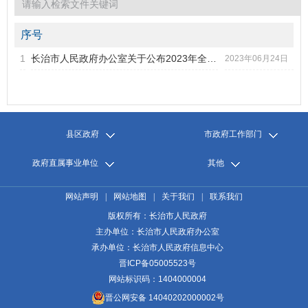
2022年第3期
2022年第2期
2022年第1期
序号
2021年第6期
1
长治市人民政府办公室关于公布2023年全市城乡居民最低生活保...
标题
2023年06月24日
2021年第5期
2021年第4期
发文字号
发布日期
2021年第3期
2021年第2期
2021年第1期
县区政府
市政府工作部门
2020年第6期
政府直属事业单位
其他
2020年第5期
2020年第4期
网站声明
|
网站地图
|
关于我们
|
联系我们
2020年第3期
2020年第2期
版权所有：长治市人民政府
2020年第1期
主办单位：长治市人民政府办公室
承办单位：长治市人民政府信息中心
晋ICP备05005523号
网站标识码：1404000004
晋公网安备 14040202000002号