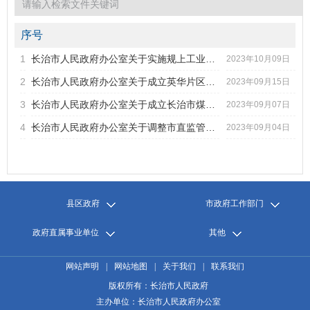
2022年第3期
2022年第2期
2022年第1期
序号
2021年第6期
1
长治市人民政府办公室关于实施规上工业企业、“专精特新”企...
标题
2023年10月09日
2021年第5期
2
长治市人民政府办公室关于成立英华片区改造工作领导组的通知
2023年09月15日
2021年第4期
发文字号
发布日期
2021年第3期
3
长治市人民政府办公室关于成立长治市煤矿智能化建设工作专班...
2023年09月07日
2021年第2期
4
长治市人民政府办公室关于调整市直监管煤矿安全生产挂牌责任...
2023年09月04日
2021年第1期
2020年第6期
2020年第5期
2020年第4期
2020年第3期
县区政府
市政府工作部门
2020年第2期
2020年第1期
政府直属事业单位
其他
网站声明
|
网站地图
|
关于我们
|
联系我们
版权所有：长治市人民政府
主办单位：长治市人民政府办公室