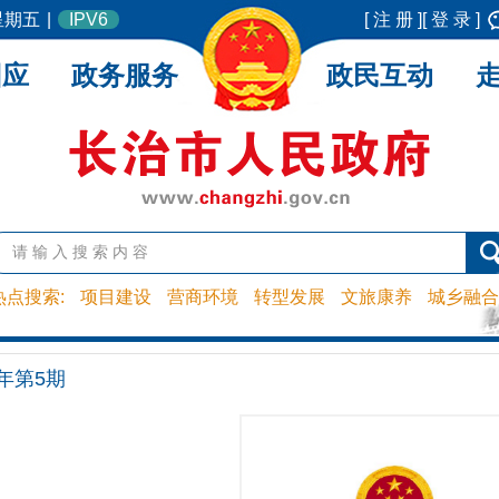
 星期五
|
IPV6
[ 注 册 ]
[ 登 录 ]
回应
政务服务
政民互动
热点搜索:
项目建设
营商环境
转型发展
文旅康养
城乡融合
3年第5期