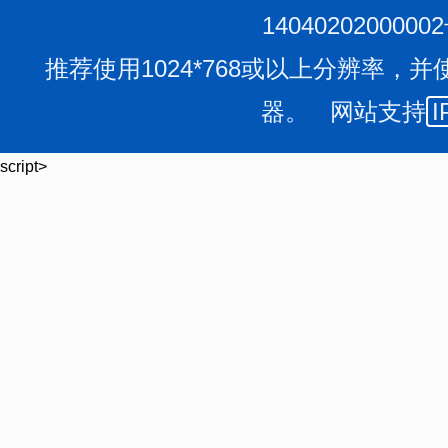
管理的具体工作，结合辖区情况，制定检查计划并组织实
1404020200000
第七条
各级市场监管部门依职责分工，及时告知辖
推荐使用1024*768或以上分辨率，并
调整情况。监管级别动态调整涉及监管层级变化的，应书
器。 网站支持
I
管，确保全覆盖、无缝隙。
第三章 经营企业
script>
第八条
医疗器械经营监管根据企业风险程度确定为
（一）对风险程度高的企业实施四级监管，主要包括
生产经营企业专门提供贮存、运输服务的”经营企业和风险
（二）对风险程度较高的企业实施三级监管，主要包
管品种目录产品涉及的批发企业，上年度存在行政处罚或
企业；
（三）对风险程度一般的企业实施二级监管，主要包
二、三类医疗器械的批发企业，本行政区域医疗器械经营
业；