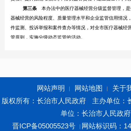
第三条
本办法中的医疗器械经营分级监督管理，是
器械经营的风险程度、质量管理水平和企业监管信用情况
件监测、投诉举报和案件查办等情况，对全市医疗器械经
管原则，实施分级动态监管的活动。
第四条
本办法适用于长治市各级市场监督管理部门
活动的全过程。
第二章 职责分
第五条
市市场监督管理局在国家药监局《医疗器械
综合分析产品风险程度、监督抽验、不良事件监测、产品
网站声明
网站地图
关于
等因素，对国家局目录进行补充，确定《长治市医疗器械
版权所有：长治市人民政府 主办单位：
调整。负责组织和指导全市医疗器械经营分级监管工作，
单位：长治市人民政府
工作的落实。
第六条
各县（区）市场监管局，各派出分局负责本
晋ICP备05005523号
网站标识码：140