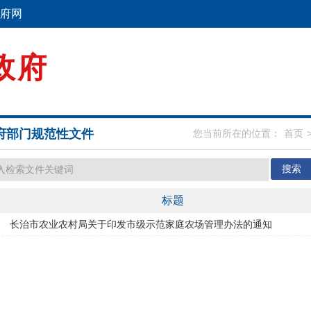
府网
政府
府部门规范性文件
您当前所在的位置：
首页
标题
长治市农业农村局关于印发市级示范家庭农场管理办法的通知