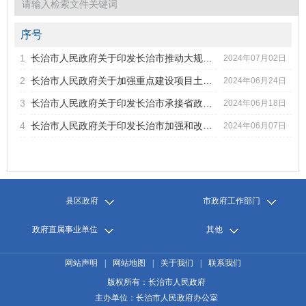
2022年第5期
2022年第4期
2022年第3期
序号
2022年第2期
1
长治市人民政府关于印发长治市推动大规模设备更新和消费品以...
标题
2024年07月02日
2022年第1期
2
长治市人民政府关于加强重点建设项目土地要素保障工作的通知
2024年06月24日
2021年第6期
发文字号
发布日期
2021年第5期
3
长治市人民政府关于印发长治市承接省政府授权和委托用地审批...
2024年06月18日
2021年第4期
4
长治市人民政府关于印发长治市加强和改进全市消防工作实施意...
2024年06月07日
2021年第3期
2021年第2期
2021年第1期
2020年第6期
2020年第5期
县区政府
市政府工作部门
2020年第4期
2020年第3期
政府直属事业单位
其他
2020年第2期
2020年第1期
网站声明
|
网站地图
|
关于我们
|
联系我们
版权所有：长治市人民政府
主办单位：长治市人民政府办公室