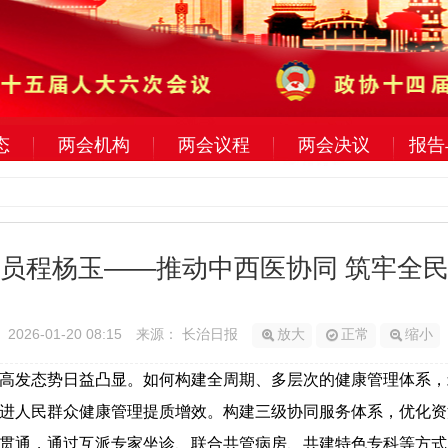
态
两会机构
两会议程
两会决议
报告
员程杨玉——推动中西医协同 筑牢全
2026-01-20 08:15
来源： 长治日报
放大
正常
缩小
发态势日益凸显。如何构建全周期、多层次的健康管理体系，
进人民群众健康管理提质增效。构建三级协同服务体系，优化资
贯通，通过互派专家坐诊、联合共管病房、共建特色专科等方式