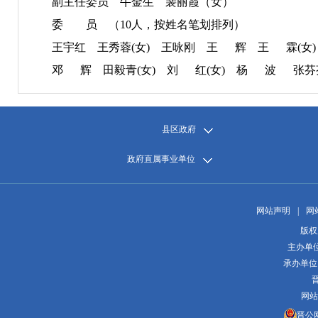
副主任委员 牛金生 裴丽霞（女）
委 员 （10人，按姓名笔划排列）
王宇红 王秀蓉(女) 王咏刚 王 辉 王 霖(女)
邓 辉 田毅青(女) 刘 红(女) 杨 波 张芬芬
县区政府
政府直属事业单位
网站声明
|
网
版权
主办单
承办单位
晋
网站
晋公网