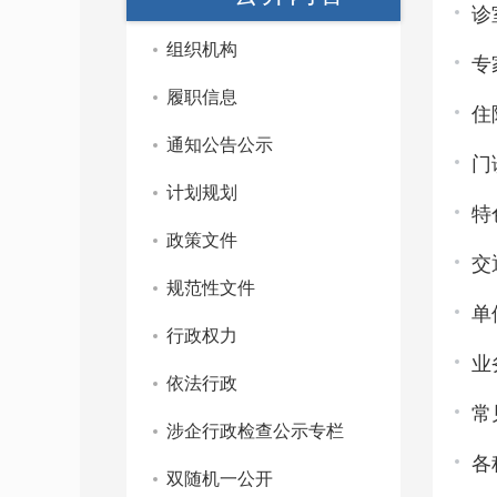
诊
组织机构
专
履职信息
住
通知公告公示
门
计划规划
特
政策文件
交
规范性文件
单
行政权力
业
依法行政
常
涉企行政检查公示专栏
各
双随机一公开