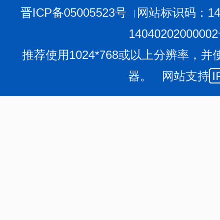
将告知申请人。延长答复的期限最长不超过20个工作日。
晋ICP备05005523号
网站标识码：140
的，长治市卫生健康委员会征求第三方意见所需时间不计
对于申请内容不明确的或者申请不符合规定要求的，应
1404020200000
次性告知申请人作出补正，说明需要补正的事项和合理的
补正的申请之日起计算。申请人无正当理由逾期不补正的
推荐使用1024*768或以上分辨率，并
信息公开申请。
器。 网站支持
I
2.申请的结果
（1）申请的答复
对申请公开的政府信息，长治市卫生健康委员会办公室
①所申请公开信息已经主动公开的，将告知申请人获取
②所申请公开信息可以公开的，将向申请人提供该政府
信息的方式、途径和时间；
③依《条例》规定决定不予公开的，将告知申请人不予
④经检索没有所申请公开信息的，将告知申请人该政府
⑤所申请公开信息不属于本行政机关负责公开的，将告
责公开该政府信息的行政机关的，将告知申请人该行政机
⑥已就申请人提出的政府信息公开申请作出答复、申请
将告知申请人不予重复处理；
⑦所申请公开信息属于有关法律、行政法规对信息的获