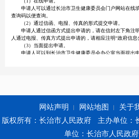
（1）在线申请。
申请人可以通过长治市卫生健康委员会门户网站在线填
查询码以便查询。
（2）通过信函、电报、传真的形式提交申请。
申请人通过信函方式提出申请的，请在信封左下角注明“
人通过电报、传真方式提出申请的，请相应注明“政府信息
（3）当面提出申请。
申请人可以到长治市卫生健康委员会办公室当面提出申
2.口头提出申请
原则上，申请应当采取书面形式。申请人提交书面《申
由长治市卫生健康委员会办公室工作人员代为填写《申请
（三）申请的要求
为了提高申请的处理效率，申请人应对所需信息尽量描
称（标题）、发布时间、文号或者其他有助于确定信息内
申请人向长治市卫生健康委员会申请公开信息，应当提
网站声明
网站地图
关于
（四）申请的处理
版权所有：长治市人民政府 主办单位：
1.受理的程序
长治市卫生健康委员会办公室收到《申请表》后进行登
单位：长治市人民政府
答复；不能当场答复的，自收到申请书之日起20个工作日