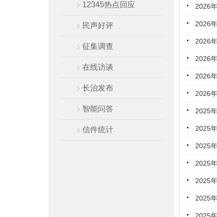
12345热点回应
202
202
民声好评
202
征集调查
202
在线访谈
202
长治发布
202
智能问答
202
202
信件统计
202
202
202
202
202