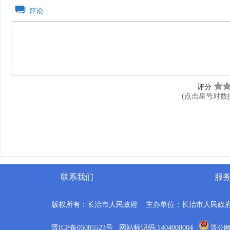
评论
评分
(点击星号对数
联系我们
服
版权所有：长治市人民政府 主办单位：长治市人民政
晋ICP备05005523号 网站标识码:1404000004
晋公网安