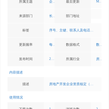
Mon May 17 16:00:29 CST 2021
所属主题
企业登记监管
最后更新
来源部门
长治市行政审批服务管理局
部门地址
标签
序号、主键、联系人及电话、资质等级、房地产业、资质核定、企业登记监管、长治市行政审批服务管理局、发证日期、营业执照号、法人联系电话、备注、企业名称、公司地址、证书编号
更新频率
每年
数据格式
数据集，API服务
2021-05-17 16:09:15
发布时间
所属行业
房地产业
内容描述
描述
房地产开发企业资质核定（四级、暂定）
使用情况
107
27860