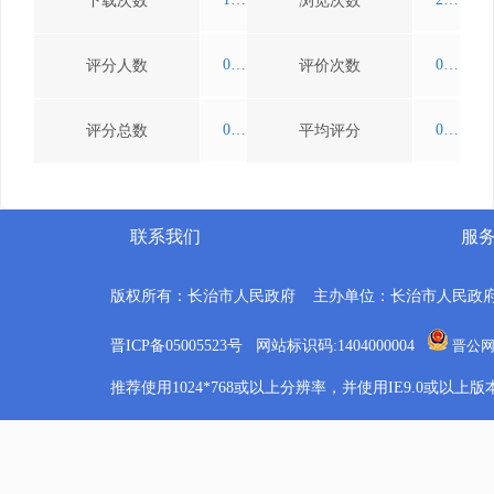
下载次数
浏览次数
0
0
评分人数
评价次数
0
0.0
评分总数
平均评分
联系我们
服
版权所有：长治市人民政府 主办单位：长治市人民政
晋ICP备05005523号 网站标识码:1404000004
晋公网安
推荐使用1024*768或以上分辨率，并使用IE9.0或以