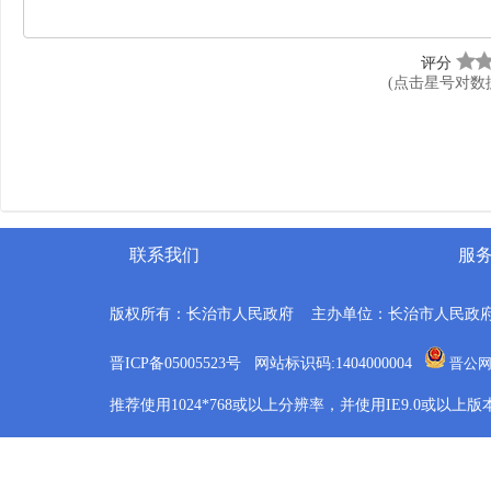
评分
(点击星号对数
联系我们
服
版权所有：长治市人民政府 主办单位：长治市人民政
晋ICP备05005523号 网站标识码:1404000004
晋公网安
推荐使用1024*768或以上分辨率，并使用IE9.0或以