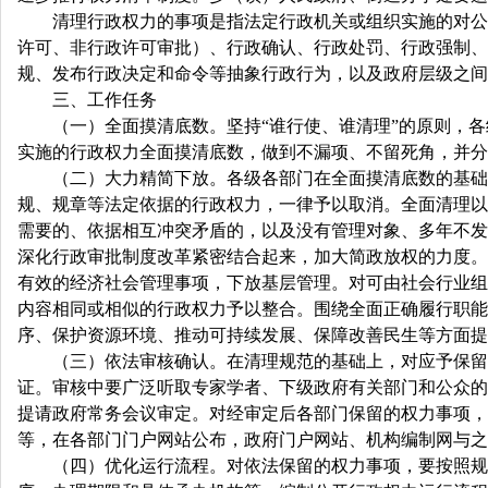
清理行政权力的事项是指法定行政机关或组织实施的对公民
许可、非行政许可审批）、行政确认、行政处罚、行政强制、
规、发布行政决定和命令等抽象行政行为，以及政府层级之
三、工作任务
（一）全面摸清底数。坚持“谁行使、谁清理”的原则，各级
实施的行政权力全面摸清底数，做到不漏项、不留死角，并分
（二）大力精简下放。各级各部门在全面摸清底数的基础上
规、规章等法定依据的行政权力，一律予以取消。全面清理以
需要的、依据相互冲突矛盾的，以及没有管理对象、多年不发
深化行政审批制度改革紧密结合起来，加大简政放权的力度。
有效的经济社会管理事项，下放基层管理。对可由社会行业组
内容相同或相似的行政权力予以整合。围绕全面正确履行职能
序、保护资源环境、推动可持续发展、保障改善民生等方面提
（三）依法审核确认。在清理规范的基础上，对应予保留的
证。审核中要广泛听取专家学者、下级政府有关部门和公众的
提请政府常务会议审定。对经审定后各部门保留的权力事项，
等，在各部门门户网站公布，政府门户网站、机构编制网与之
（四）优化运行流程。对依法保留的权力事项，要按照规范