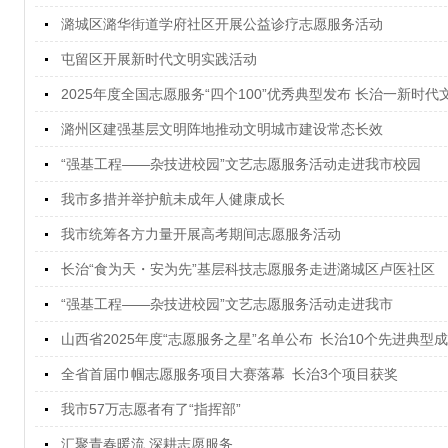
潞城区潞华街道学府社区开展公益诊疗志愿服务活动
屯留区开展新时代文明实践活动
2025年度全国志愿服务“四个100”优秀典型发布 长治一新时
潞州区建强基层文明阵地推动文明城市建设常态长效
“强基工程——杂技进校园”文艺志愿服务活动走进我市校园
我市多措并举护航未成年人健康成长
我市统筹各方力量开展高考期间志愿服务活动
长治“食为天・安为先”基层科技志愿服务走进潞城区卢医社区
“强基工程——杂技进校园”文艺志愿服务活动走进我市
山西省2025年度“志愿服务之星”名单公布 长治10个先进典型
全省首届巾帼志愿服务项目大赛落幕 长治3个项目获奖
我市57万志愿者有了“指挥部”
汇聚青春暖流 深耕志愿服务