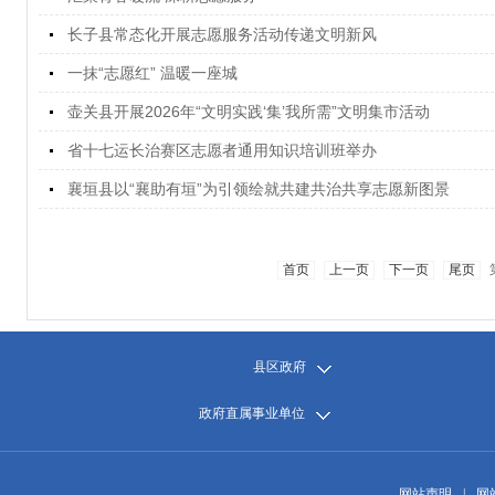
长子县常态化开展志愿服务活动传递文明新风
一抹“志愿红” 温暖一座城
壶关县开展2026年“文明实践‘集’我所需”文明集市活动
省十七运长治赛区志愿者通用知识培训班举办
襄垣县以“襄助有垣”为引领绘就共建共治共享志愿新图景
首页
上一页
下一页
尾页
县区政府
政府直属事业单位
网站声明
|
网