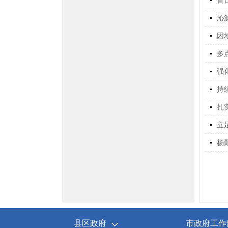
昔
沁
因
多
强
持
扎
立
杨
县区政府
市政府工作