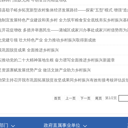
日静蹲门后默无闻 今朝登台亮相促增收
源县聪子峪乡拓宽新型农村集体经济发展路径——探索“五型”模式 增强“造
地制宜发展特色产业建设和美乡村 全力筑牢粮食安全底线夯实乡村振兴基
点开花促增收 多措并举惠民生——潞城区成家川办事处成家川村借势而为
化党建引领 壮大特色产业 全力推动乡村振兴取得新成效
续巩固脱贫成果 全面推进乡村振兴
实推动党的二十大精神落地生根 奋力谱写全面推进乡村振兴新篇章
足资源禀赋发展优势产业 做活文旅产业助力乡村振兴
勤荣主持召开我市巩固拓展脱贫攻坚成果同乡村振兴有效衔接考核评估反馈问
首页
上一页
下一页
尾页
第1/2页
部门
政府直属事业单位