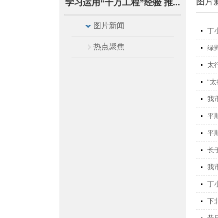
图片
学习运用“千万工程”经验 推...
图片新闻
丁
热点聚焦
绿
太
“
我
平
平
长
我
丁
下