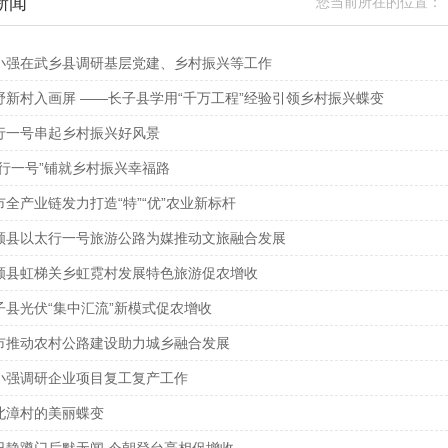
新闻
您当前所在的位置：
小强在武乡县调研基层党建、乡村振兴等工作
野新村入画屏 ——长子县学用“千万工程”经验引领乡村振兴蝶变
行一号串起乡村振兴好风景
太行一号”铺就乡村振兴幸福路
市全产业链发力打造“特”“优”农业新标杆
顺县以太行一号旅游公路为媒推动文旅融合发展
顺县虹梯关乡虹霓村发展特色旅游促农增收
子县光伏“集中汇流”新模式促农增收
市推动农村公路建设助力城乡融合发展
小强调研企业项目复工复产工作
北漳村的美丽蝶变