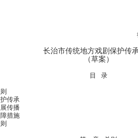
202
长治市传统地方戏剧保护传
（草案）
目 录
总则
保护传承
发展传播
保障措施
附则