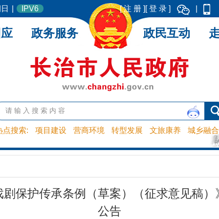
期日
|
IPV6
[ 注 册 ]
[ 登 录 ]
|
回应
政务服务
政民互动
热点搜索:
项目建设
营商环境
转型发展
文旅康养
城乡融合
戏剧保护传承条例（草案）（征求意见稿）
公告