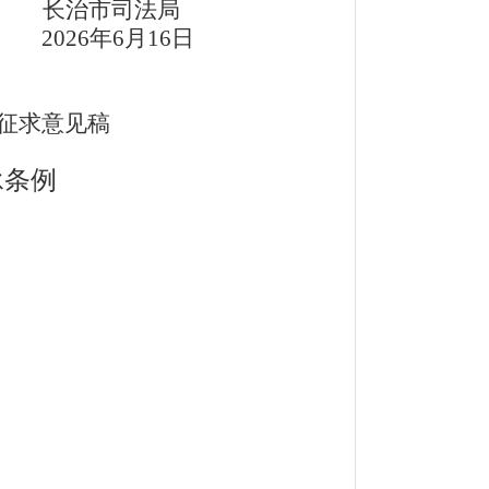
长治市司法局
6
年6月16日
征求意见稿
承条例