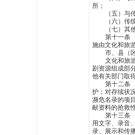
所；
（五）与
（六）传
（七）其
第十一条
施由文化和旅
市、县（
文化和旅
剧资源组成部
他有关部门取
第十二条
护；对存续状
濒危名录的项
献资料的抢救
第十三条
用文字、录音
录、展示和传