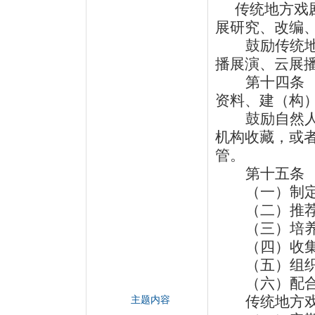
传统地方戏
展研究、改编
鼓励传统
播展演、云展
第十四条
资料、建（构
鼓励自然
机构收藏，或
管。
第十五
（一）制
（二）推
（三）培
（四）收
（五）组
（六）配
传统地方
主题内容