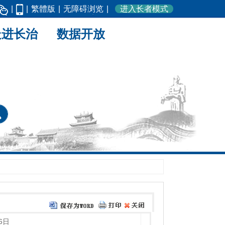
|
|
繁體版
|
无障碍浏览
|
进入长者模式
走进长治
数据开放
6日