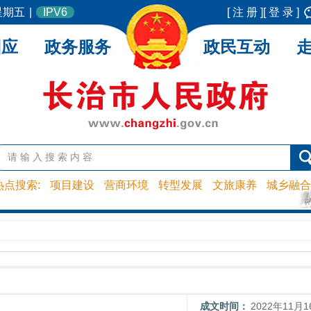
 星期五
|
IPV6
[ 注 册 ]
[ 登 录 ]
回应
政务服务
政民互动
热点搜索:
项目建设
营商环境
转型发展
文旅康养
城乡融合
成文时间：
2022年11月1