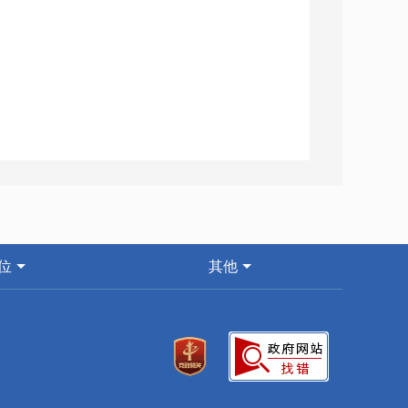
位
其他
答复.pdf