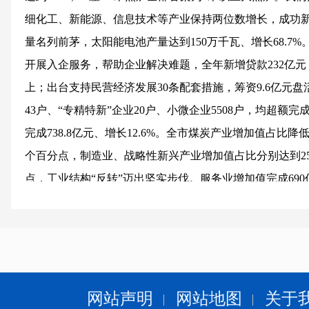
细化工、新能源、信息技术等产业保持两位数增长，成功
量名列前茅，太阳能电池产量达到150万千瓦、增长68.7
开展入企服务，帮助企业解决难题，全年新增贷款232亿元
上；出台支持民营经济发展30条配套措施，筹资9.6亿元盘
43户、“专精特新”企业20户、小微企业5508户，均超
完成738.8亿元、增长12.6%。全市煤炭产业增加值占比降低
个百分点，制造业、战略性新兴产业增加值占比分别达到25.6%
点，工业结构“反转”迈出坚实步伐。服务业增加值完成690亿
百分点。转型发展呈现稳中有进、进中趋优的良好态势，
通报表扬，产业转型升级示范区建设考核全国“优秀”。
（二）稳步实施乡村振兴战略。我们坚持把乡村振兴战略
大力发展现代农业，调减玉米种植面积9.7万亩，农产品加工
10.8%。在全省率先启动绿色有机旱作农业示范市创建工
网站声明
网站地图
关于