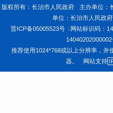
农业封闭示范区，全省有机旱作农业现场推进会在我市召
版权所有：长治市人民政府 主办单位：
予“中国小米之都”，新认证“三品一标”农产品183个，“
单位：长治市人民政府
优势区，成功举办首届中国农民丰收节分会场活动。全面
全面推开农村集体产权制度改革。改善535个村25万农村人
晋ICP备05005523号
网站标识码：140
好农村路”建设，改造1.3万户农村危房。我们坚持把脱贫
1404020200000
咬定目标，尽锐出战，全力攻坚深度贫困，市本级财政投入扶
推荐使用1024*768或以上分辨率，并
业、生态、教育、健康等各项扶贫措施精准落地，创立消费扶
器。 网站支持
I
贫搬迁建设任务全面完成，沁源县顺利摘帽，武乡县、沁县
困村、6.49万贫困人口稳定脱贫，贫困发生率由上年的3.3
胜。
（三）大力推进城市建设。我们围绕省域副中心城市建设，
形成了4个市辖区的发展大格局，实现了我市行政区划调整
总体规划调整方案、多规合一和滨湖区、高铁片区等重点
设。积极争取将总投资55亿元的207、208、309国道市