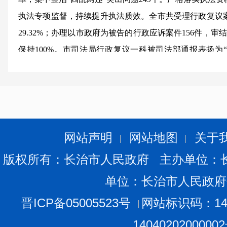
执法专项监督，持续提升执法质效。全市共受理行政复议案
29.32%；办理以市政府为被告的行政应诉案件156件，
审
保持100%。市司法局行政复议一科被司法部通报表扬为
体”。
（四）筑牢安全底线，维护社会和谐稳定。
健全社
判、季度案卷评查、年度考核评价”，联合大辛庄戒毒所
察院开展暂予监外执行专项检查，在潞州区召开全市社区矫
区矫正对象安全可控，无脱漏管。开展刑满释放人员安置帮
网站声明
网站地图
关于
名安置帮教对象全部建档立册、动态监管。坚持和发展新时
版权所有：长治市人民政府 主办单位：
维护社会稳定”专项行动，成功调处矛盾纠纷11727件，调
单位：长治市人民政府
+红色调解”经验做法被新华网、《山西日报》等媒体刊发
增效行动中，打造标杆式司法所24个。
晋ICP备05005523号
网站标识码：140
（五）优化服务供给，增强群众法治获得感。
持续
1404020200000