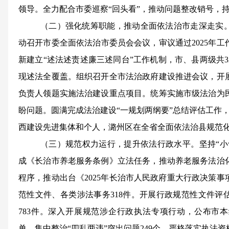
领导。全力配合市委巡察“回头看”，推动问题整改销号，
（二）强化统筹职能，推动全面依法治市走深走实
动召开市委全面依法治市委员会会议，审议通过2025年
新建立“述法述责述廉三述同台”工作机制，市、县两级共3
现述法全覆盖。组织召开全市法治政府建设推进会议，开
负责人领题实施法治建设重点项目。统筹实施市级法治为
盼问题。圆满完成法治建设“一规划两纲要”总结评估工作，
西建设先进集体和个人，潞州区在全省全面依法治县规范
（三）规范权力运行，提升依法行政水平。
坚持“
成《长治市养老服务条例》立法任务，推动养老服务法治
程序，推动出台《2025年长治市人民政府重大行政决策
范性文件、各类涉法事务
318
件。开展行政规范性文件评
783件。深入开展规范涉企行政执法专项行动，公布市
单，集中整治“四乱两违”突出问题249个。严格落实执法