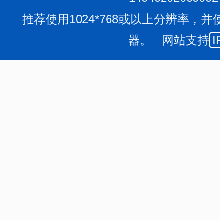
施“万所联万会”“公证减证便民提速”“免费法律咨询和
推荐使用1024*768或以上分辨率，并
措。全年办理公证业务
3612
件、司法鉴定案件
2095
件、仲
器。 网站支持
I
万余人次，受理
各类
法律援助案件
3705
件。建立领导干部
度，开展领导干部旁听庭审活动，推动“谁执法谁普法”责
动3100余场，惠及群众15万余人。弘扬红色法治文化，
动，编纂完成《山西红色法治文化遗存目录（长治篇）》。
一法律职业资格考试。
（六）激发队伍活力，锻造高素质法治铁军。
组织完
工作，机关干部年龄结构进一步优化。先后组织开展全系
府建设、基层业务能力提升等专题培训，开展“司法行政干
伍的政治能力和业务能力。搭建人才交流平台，组建全系统
依法治市、立法、依法行政等6个领域，为推进司法行
撑。
积极发挥模范带动作用，推荐
全市6个集体、
18
名个
人
。