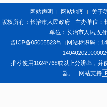
5.本次体能测评不安排复测、补测，考生也不得在体
体原因不适宜参加体能测评的，考生应慎重考虑是否参加
网站声明
网站地图
关于
继续参加体能测评的，考生可随时提出退出。因自身身体
版权所有：长治市人民政府 主办单位：
况，所产生的一切后果由考生本人承担。
单位：长治市人民政府
6.体能测评成绩当日现场张榜公布，同时公布公安机
7.如因天气等不可抗拒的原因造成体能测评工作不能
晋ICP备05005523号
网站标识码：140
保障厅网站人事考试专栏发布的补充公告为准。
1404020200000
二、资格复审
推荐使用1024*768或以上分辨率，并
（一）资格复审对象
器。 网站支持
I
面试前，市委组织部对拟面试人选进行资格复审。
不进行体能测评的职位，从达到最低合格分数线考生
序，按计划录用人数3倍的比例确定拟面试人选；若最低合格
人数确定。
拟面试资格复审人员名单见附件4。