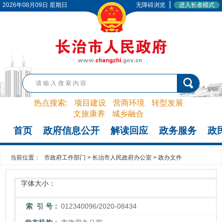
|
2026年08月09日 星期日
无障碍浏览
进入长者模式
热点搜索:
项目建设
营商环境
转型发展
文旅康养
城乡融合
首页
政府信息公开
解读回应
政务服务
政
当前位置：
市政府工作部门
>
长治市人民政府办公室
>
政办文件
字体大小：
索 引 号：
012340096/2020-08434