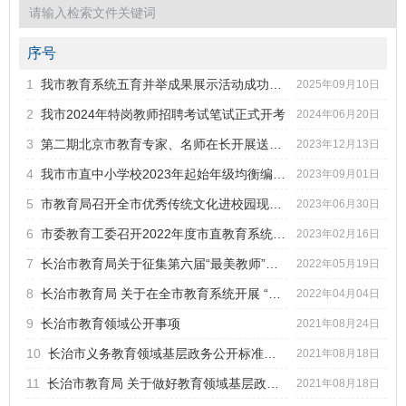
序号
1
我市教育系统五育并举成果展示活动成功举行
标题
2025年09月10日
2
我市2024年特岗教师招聘考试笔试正式开考
2024年06月20日
发文字号
发布日期
3
第二期北京市教育专家、名师在长开展送教讲学培训指导
2023年12月13日
4
我市市直中小学校2023年起始年级均衡编班工作顺利完成
2023年09月01日
5
市教育局召开全市优秀传统文化进校园现场推进会
2023年06月30日
6
市委教育工委召开2022年度市直教育系统基层党组织书记抓党建...
2023年02月16日
7
长治市教育局关于征集第六届“最美教师”颁奖典礼节目的通知
2022年05月19日
8
长治市教育局 关于在全市教育系统开展 “新华书店杯—师恩·...
2022年04月04日
9
长治市教育领域公开事项
2021年08月24日
10
长治市义务教育领域基层政务公开标准目录（试行）
2021年08月18日
11
长治市教育局 关于做好教育领域基层政务公开标准目录编制工作...
2021年08月18日