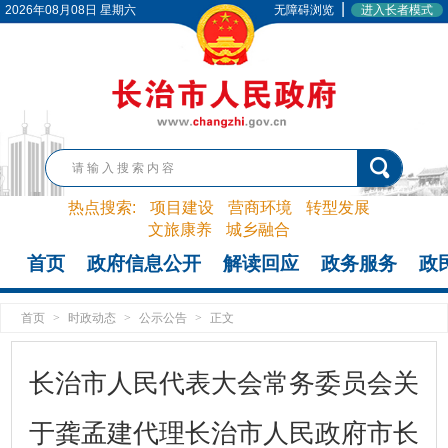
|
2026年08月08日 星期六
无障碍浏览
进入长者模式
热点搜索:
项目建设
营商环境
转型发展
文旅康养
城乡融合
首页
政府信息公开
解读回应
政务服务
政
首页
>
时政动态
>
公示公告
>
正文
长治市人民代表大会常务委员会关
于龚孟建代理长治市人民政府市长