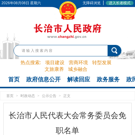
|
2026年08月08日 星期六
无障碍浏览
进入长者模式
热点搜索:
项目建设
营商环境
转型发展
文旅康养
城乡融合
首页
政府信息公开
解读回应
政务服务
政
首页
>
时政动态
>
公示公告
>
正文
长治市人民代表大会常务委员会免
职名单