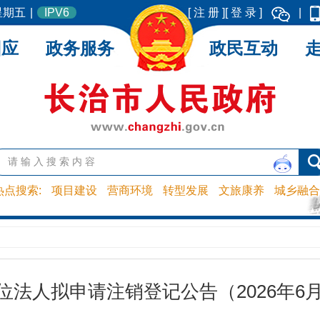
 星期五
|
IPV6
[ 注 册 ]
[ 登 录 ]
|
回应
政务服务
政民互动
热点搜索:
项目建设
营商环境
转型发展
文旅康养
城乡融合
位法人拟申请注销登记公告（2026年6月