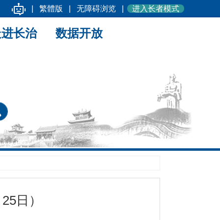
|
繁體版
|
无障碍浏览
|
进入长者模式
走进长治
数据开放
25日）