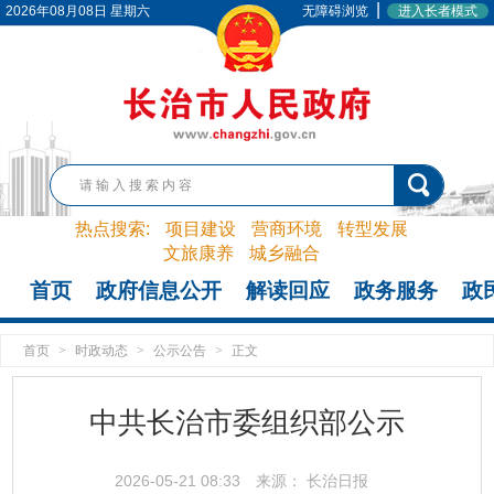
|
2026年08月08日 星期六
无障碍浏览
进入长者模式
热点搜索:
项目建设
营商环境
转型发展
文旅康养
城乡融合
首页
政府信息公开
解读回应
政务服务
政
首页
>
时政动态
>
公示公告
>
正文
中共长治市委组织部公示
2026-05-21 08:33
来源： 长治日报