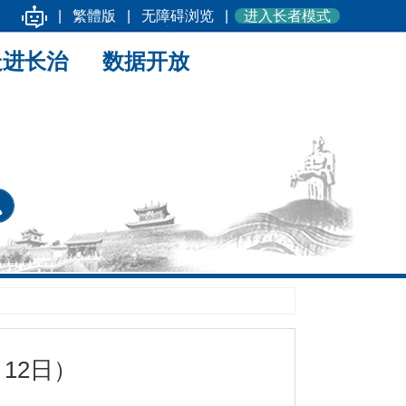
|
繁體版
|
无障碍浏览
|
进入长者模式
走进长治
数据开放
12日）