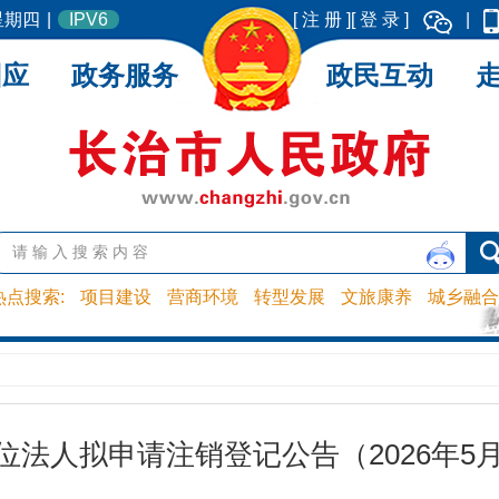
 星期四
|
IPV6
[ 注 册 ]
[ 登 录 ]
|
回应
政务服务
政民互动
热点搜索:
项目建设
营商环境
转型发展
文旅康养
城乡融合
位法人拟申请注销登记公告（2026年5月