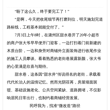
“盼了这么久，终于要完工了！”
“是啊，今天把收尾细节再打磨到位，明天施划完道
路标线，工程基本就能交付了。”
7月3日上午8时，在潞州区甜水巷开了20年小超市
的商户张大爷早早便开门迎客，一边打扫着门前新建的
木质台阶，一边和身旁对商铺外立面装饰进行收尾作业
的施工人员攀谈。看着熟悉的老街巷展露新颜，张大爷
的心里满是欣喜与期待。
甜水巷，这条因“甜水井”传说得名的老街，承载着
代代长治人的温情记忆。然而光阴荏苒，房屋墙面斑
驳、基础设施老化、公共空间紧缺、道路拥堵，不仅影
响居民日常出行，也制约着商铺经营发展。
民呼我为，找准“微改造”路径