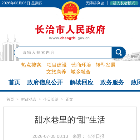
|
2026年08月06日 星期四
无障碍浏览
进入长者模式
热点搜索:
项目建设
营商环境
转型发展
文旅康养
城乡融合
首页
政府信息公开
解读回应
政务服务
政
首页
>
时政动态
>
今日长治
>
正文
甜水巷里的“甜”生活
2026-07-05 08:13
来源： 长治日报