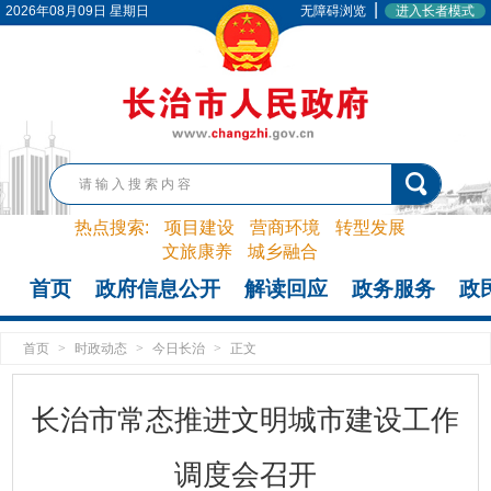
|
2026年08月09日 星期日
无障碍浏览
进入长者模式
热点搜索:
项目建设
营商环境
转型发展
文旅康养
城乡融合
首页
政府信息公开
解读回应
政务服务
政
首页
>
时政动态
>
今日长治
>
正文
长治市常态推进文明城市建设工作
调度会召开