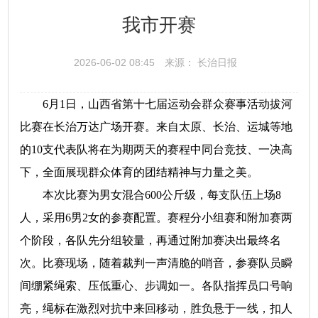
我市开赛
2026-06-02 08:45
来源： 长治日报
6月1日，山西省第十七届运动会群众赛事活动拔河
比赛在长治万达广场开赛。来自太原、长治、运城等地
的10支代表队将在为期两天的赛程中同台竞技、一决高
下，全面展现群众体育的团结精神与力量之美。
本次比赛为男女混合600公斤级，每支队伍上场8
人，采用6男2女的参赛配置。赛程分小组赛和附加赛两
个阶段，各队先分组较量，再通过附加赛决出最终名
次。比赛现场，随着裁判一声清脆的哨音，参赛队员瞬
间绷紧绳索、压低重心、步调如一。各队指挥员口号响
亮，绳标在激烈对抗中来回移动，胜负悬于一线，扣人