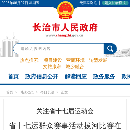
|
2026年08月07日 星期五
无障碍浏览
进入长者模式
热点搜索:
项目建设
营商环境
转型发展
文旅康养
城乡融合
首页
政府信息公开
解读回应
政务服务
政
首页
>
时政动态
>
今日长治
>
正文
关注省十七届运动会
省十七运群众赛事活动拔河比赛在