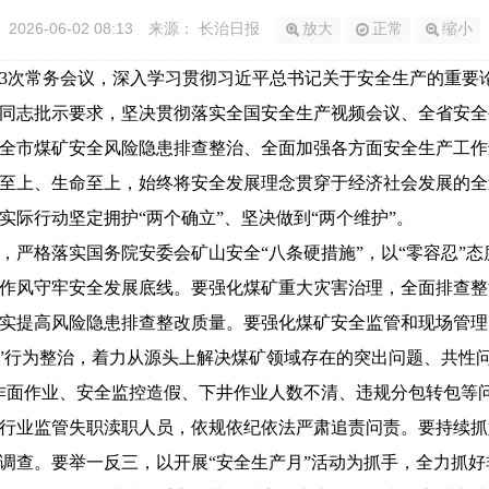
2026-06-02 08:13
来源： 长治日报
放大
正常
缩小
93次常务会议，深入学习贯彻习近平总书记关于安全生产的重要
同志批示要求，坚决贯彻落实全国安全生产视频会议、全省安全
全市煤矿安全风险隐患排查整治、全面加强各方面安全生产工作
上、生命至上，始终将安全发展理念贯穿于经济社会发展的全
际行动坚定拥护“两个确立”、坚决做到“两个维护”。
格落实国务院安委会矿山安全“八条硬措施”，以“零容忍”态
作风守牢安全发展底线。要强化煤矿重大灾害治理，全面排查整
实提高风险隐患排查整改质量。要强化煤矿安全监管和现场管理
违”行为整治，着力从源头上解决煤矿领域存在的突出问题、共性
作面作业、安全监控造假、下井作业人数不清、违规分包转包等
行业监管失职渎职人员，依规依纪依法严肃追责问责。要持续抓
调查。要举一反三，以开展“安全生产月”活动为抓手，全力抓