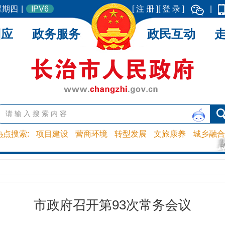
 星期四
|
IPV6
[ 注 册 ]
[ 登 录 ]
|
回应
政务服务
政民互动
热点搜索:
项目建设
营商环境
转型发展
文旅康养
城乡融合
市政府召开第93次常务会议