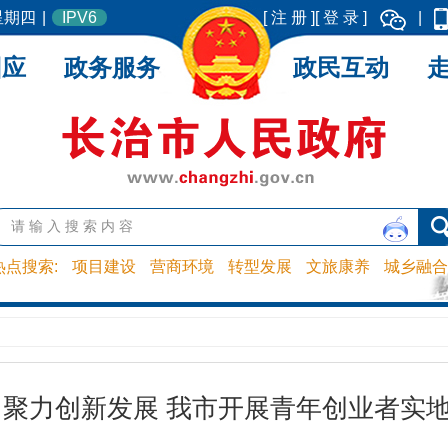
 星期四
|
IPV6
[ 注 册 ]
[ 登 录 ]
|
回应
政务服务
政民互动
热点搜索:
项目建设
营商环境
转型发展
文旅康养
城乡融合
 聚力创新发展 我市开展青年创业者实