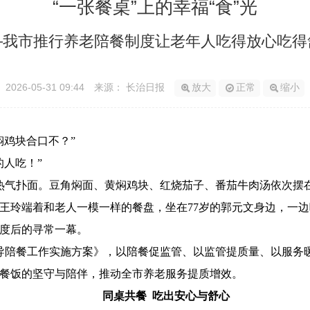
“一张餐桌”上的幸福“食”光
—我市推行养老陪餐制度让老年人吃得放心吃得
2026-05-31 09:44
来源： 长治日报
放大
正常
缩小
焖鸡块合口不？”
的人吃！”
堂热气扑面。豆角焖面、黄焖鸡块、红烧茄子、番茄牛肉汤依次摆
王玲端着和老人一模一样的餐盘，坐在77岁的郭元文身边，一
度后的寻常一幕。
导陪餐工作实施方案》，以陪餐促监管、以监管提质量、以服务
餐饭的坚守与陪伴，推动全市养老服务提质增效。
同桌共餐 吃出安心与舒心