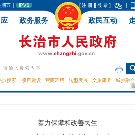
 星期五
|
IPV6
[ 注 册 ]
[ 登 录 ]
|
回应
政务服务
政民互动
热点搜索:
项目建设
营商环境
转型发展
文旅康养
城乡融合
着力保障和改善民生