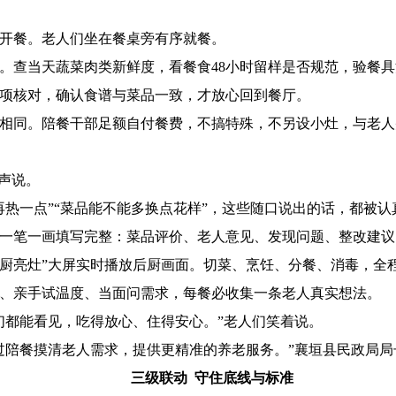
时开餐。老人们坐在餐桌旁有序就餐。
。查当天蔬菜肉类新鲜度，看餐食48小时留样是否规范，验餐
项核对，确认食谱与菜品一致，才放心回到餐厅。
相同。陪餐干部足额自付餐费，不搞特殊，不另设小灶，与老人
声说。
再热一点”“菜品能不能多换点花样”，这些随口说出的话，都被
一笔一画填写完整：菜品评价、老人意见、发现问题、整改建议
明厨亮灶”大屏实时播放后厨画面。切菜、烹饪、分餐、消毒，全
、亲手试温度、当面问需求，每餐必收集一条老人真实想法。
们都能看见，吃得放心、住得安心。”老人们笑着说。
过陪餐摸清老人需求，提供更精准的养老服务。”襄垣县民政局局
三级联动 守住底线与标准