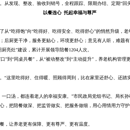
。从发现、整改、验收到销号，全程跟踪、限期办结、定期“回
以餐连心 托起幸福与尊严
了从“吃得饱”向“吃得好、吃得安全、吃得舒心”的悄然升级，
；后厨更干净，服务更贴心，环境更舒心；意见有人听，难题有
明厨亮灶”建设，累计开展领导陪餐1204人次。
着窗口”到“同桌共餐”，从“被动整改”到“主动提升”，养老机构
年。“这里吃得好、住得暖、照顾得周到，比在家里还舒心、还踏
、一口汤，都连着老人的幸福安康。”市民政局党组书记、局长
心，把陪餐做深、把监管做实、把服务做细，用心用情用力守护
餐，让养老更有保障、更有尊严、更有温度。