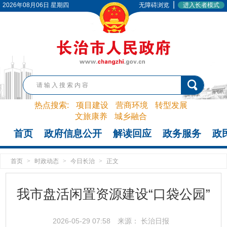
|
2026年08月06日 星期四
无障碍浏览
进入长者模式
热点搜索:
项目建设
营商环境
转型发展
文旅康养
城乡融合
首页
政府信息公开
解读回应
政务服务
政
首页
>
时政动态
>
今日长治
>
正文
我市盘活闲置资源建设“口袋公园”
2026-05-29 07:58
来源： 长治日报