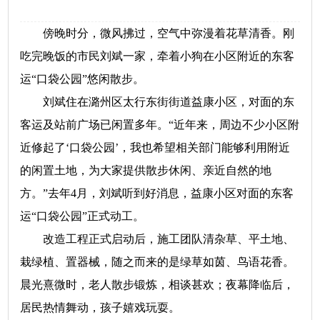
傍晚时分，微风拂过，空气中弥漫着花草清香。刚
吃完晚饭的市民刘斌一家，牵着小狗在小区附近的东客
运“口袋公园”悠闲散步。
刘斌住在潞州区太行东街街道益康小区，对面的东
客运及站前广场已闲置多年。“近年来，周边不少小区附
近修起了‘口袋公园’，我也希望相关部门能够利用附近
的闲置土地，为大家提供散步休闲、亲近自然的地
方。”去年4月，刘斌听到好消息，益康小区对面的东客
运“口袋公园”正式动工。
改造工程正式启动后，施工团队清杂草、平土地、
栽绿植、置器械，随之而来的是绿草如茵、鸟语花香。
晨光熹微时，老人散步锻炼，相谈甚欢；夜幕降临后，
居民热情舞动，孩子嬉戏玩耍。