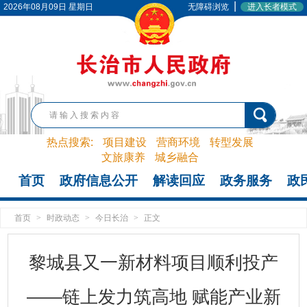
|
2026年08月09日 星期日
无障碍浏览
进入长者模式
热点搜索:
项目建设
营商环境
转型发展
文旅康养
城乡融合
首页
政府信息公开
解读回应
政务服务
政
首页
>
时政动态
>
今日长治
>
正文
黎城县又一新材料项目顺利投产
——链上发力筑高地 赋能产业新