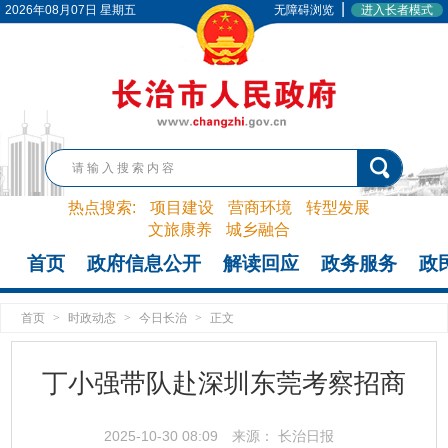
|
2026年08月07日 星期五
无障碍浏览
进入长者模式
热点搜索:
项目建设
营商环境
转型发展
文旅康养
城乡融合
首页
政府信息公开
解读回应
政务服务
政
首页
>
时政动态
>
今日长治
>
正文
丁小强带队赴深圳东莞考察招商
2025-10-30 08:09
来源： 长治日报