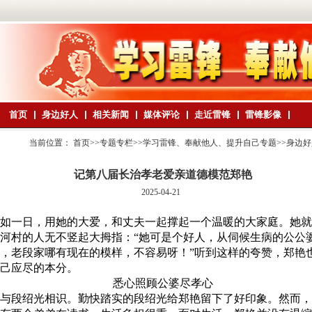
首页
身边好人
相关新闻
媒体评论
走近雷锋
雷锋影像
当前位置：
首页
>>
专题专栏
>>
学习雷锋、奉献他人、提升自己专题
>>
身边好
记第八届长治孝老爱亲道德模范郑艳
2025-04-21
如一日，用她的大爱，和丈夫一起撑起一个温暖的大家庭。她就
村的人无不竖起大拇指：“她可是个好人，从伺候生病的公公
，老段家哪有现在的模样，不容易呀！”听到这样的夸赞，郑艳
己应尽的本分。
悉心照顾公婆尽孝心
艳与段绍光相识。勤快踏实的段绍光给郑艳留下了好印象。然而