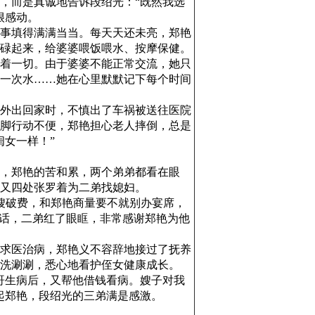
，而是真诚地告诉段绍光：“既然我选
很感动。
事填得满满当当。每天天还未亮，郑艳
碌起来，给婆婆喂饭喂水、按摩保健。
着一切。由于婆婆不能正常交流，她只
一次水……她在心里默默记下每个时间
外出回家时，不慎出了车祸被送往医院
脚行动不便，郑艳担心老人摔倒，总是
女一样！”
，郑艳的苦和累，两个弟弟都看在眼
又四处张罗着为二弟找媳妇。
嫂破费，和郑艳商量要不就别办宴席，
句话，二弟红了眼眶，非常感谢郑艳为他
求医治病，郑艳义不容辞地接过了抚养
洗涮涮，悉心地看护侄女健康成长。
哥生病后，又帮他借钱看病。嫂子对我
起郑艳，段绍光的三弟满是感激。