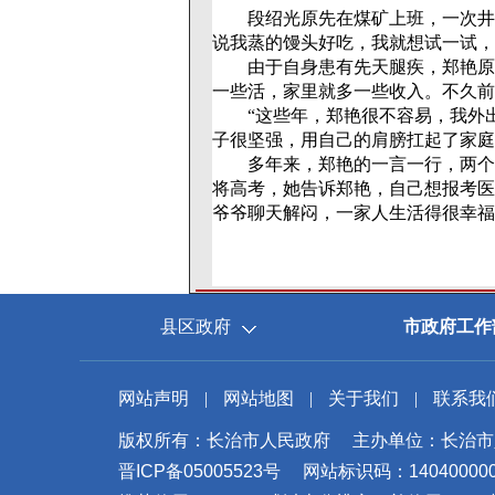
段绍光原先在煤矿上班，一次井下
说我蒸的馒头好吃，我就想试一试，
由于自身患有先天腿疾，郑艳原本
一些活，家里就多一些收入。不久前
“这些年，郑艳很不容易，我外出
子很坚强，用自己的肩膀扛起了家庭
多年来，郑艳的一言一行，两个女
将高考，她告诉郑艳，自己想报考医
爷爷聊天解闷，一家人生活得很幸福
县区政府
市政府工作
网站声明
|
网站地图
|
关于我们
|
联系我
版权所有：长治市人民政府
主办单位：长治市
晋ICP备05005523号
网站标识码：14040000