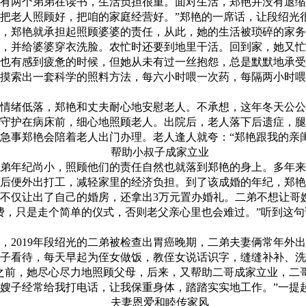
有两个弟弟在读书，生活负担很重。面对生活，郑艳并没有退缩
把老人照顾好，把咱的家庭经营好。”郑艳的一席话，让段绍光
郑艳就承担起照顾婆婆的责任，从此，她的生活被琐碎的家务
，并给婆婆穿衣洗脸。农忙时还要到地里干活。回到家，她又忙
有感到疲惫的时候，但她从未有过一丝抱怨，总是默默地承受
摸索出一套科学的照料方法，每六小时喂一次药，每隔两小时喂
情绪低落，郑艳和丈夫耐心地安慰老人。不承想，这年冬天公公
守护在病床前，细心地照顾老人。出院后，老人落下后遗症，腿
急事郑艳会陪着老人出门办理。老人逢人就夸：“郑艳跟我的亲闺
帮助小叔子成家立业
年纪尚小，照顾他们的责任自然也就落到郑艳的身上。多年来
后便外出打工，减轻家里的经济负担。到了该成婚的年纪，郑艳
不仅让出了自己的婚房，还拿出3万元置办婚礼。二弟不想让哥
费，只是走个简单的仪式，否则老父亲心里也会难过。”听到这
019年段绍光的二弟被检查出胃癌晚期，二弟夫妻俩常年外出
子看待，每天早起为侄女做饭，教侄女说话识字，缝缝补补、洗
前，她尽心尽力地照顾父母，后来，又帮助二哥成家立业，二
嫂子经常给我打电话，让我保重身体，踏踏实实地工作。”一提
夫妻恩爱和睦传家风