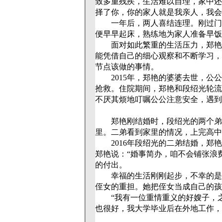
致多重残疾，生活难以自理，家中还
择了你，你的家人就是我亲人，我会
一年后，两人喜结连理。刚过门，
便早早起床，熟练地为家人准备早饭
面对如此繁重的生活压力，郑艳也
能凭借自己的细心观察和不断学习，
节点该做的事情。
2015年，郑艳的婆婆去世，公公
抢救。住院期间，郑艳和段绍光轮流
不厌其烦地叮嘱公公注意安全，遇到
郑艳刚结婚时，段绍光的两个弟弟
里。二弟看到家里的情况，上完高中
2016年段绍光的二弟结婚，郑艳
郑艳说：“婚事简办，咱不会铺张浪
的付出。
幸福的生活刚刚起步，不幸的是，2
侄女的重担。她把侄女当成自己的孩
“我有一位重情重义的好嫂子，之
也很好，我大学毕业后在外地工作，