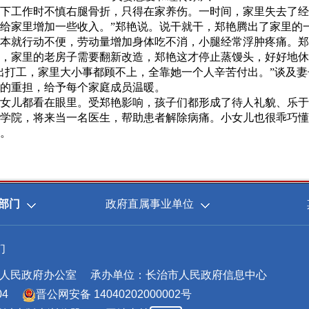
工作时不慎右腿骨折，只得在家养伤。一时间，家里失去了经
给家里增加一些收入。”郑艳说。说干就干，郑艳腾出了家里的
就行动不便，劳动量增加身体吃不消，小腿经常浮肿疼痛。郑
，家里的老房子需要翻新改造，郑艳这才停止蒸馒头，好好地休
打工，家里大小事都顾不上，全靠她一个人辛苦付出。”谈及妻
的重担，给予每个家庭成员温暖。
儿都看在眼里。受郑艳影响，孩子们都形成了待人礼貌、乐于
学院，将来当一名医生，帮助患者解除病痛。小女儿也很乖巧懂
。
部门
政府直属事业单位
们
人民政府办公室
承办单位：长治市人民政府信息中心
04
晋公网安备 14040202000002号