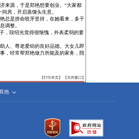
济来源，于是郑艳想要创业。“大家都
一间房，开启蒸馒头生意。
艳总是拼命咬牙坚持，在她看来，多干
息调整。
子，段绍光觉得很惭愧，外表柔弱的妻
助人、尊老爱幼的良好品德。大女儿即
事，经常帮郑艳做力所能及的家务，陪
【
打印本页
】 【
关闭窗口
】
其他