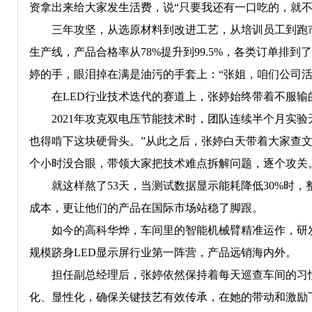
资拿出来给大家发生活费，说“只要我还有一口吃的，就不
三年攻坚，从选原材料到改进工艺，从培训员工到跑市
生产线，产品合格率从78%提升到99.5%，各类订单排
婷的手，眼泪掉在满是油污的手套上：“张姐，咱们公司活
在LED行业技术迭代的赛道上，张婷始终带着不服输
2021年攻克双电压节能技术时，团队连续半个月实验无
也得啃下这块硬骨头。”从此之后，张婷白天带着大家查文
个小时没合眼，带领大家把技术难点拆解问题，逐个攻关
就这样熬了53天，当测试数据显示能耗降低30%时，
成本，更让他们的产品在国际市场站稳了脚跟。
如今的高科华烨，车间里的智能机械臂精准运作，研发
规模跻身LED显示屏行业第一阵营，产品远销海内外。
担任副总经理后，张婷依然保持着每天巡查车间的习惯
化、显性化，确保关键技艺有效传承，在她的带动和激励