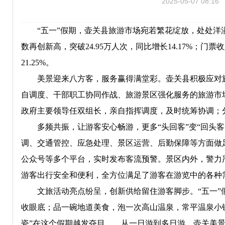
2025-05-07 08:16
“五一”假期，壶关县旅游市场宛若繁花绽放，处处洋溢
数再创新高，突破24.95万人次，同比增长14.17%；门票收入
21.25%。
美景迎来八方客，服务赢得满堂彩。壶关县积极应对旅
自调度、干部职工协同作战、旅游景区强化服务的旅游市
政府主要领导任双组长，亲自指挥调度，及时统筹协调；
多频共振，让游客安心畅游，更多“头回客”变“回头客
调、交通管控、应急处理、景区运营、后勤保障等方面做
公众号等多个平台，实时发布客流预警。景区内外，警力
游客出行安全和便利，全方位满足了游客在游览中的各种
文旅活动亮点纷呈，创新供给留住游客脚步。“五一”假
收眼底；品一碗地道美食，泡一次高山温泉，常平温泉小
瓷”在这个假期越发夺目……从一日游到多日游，壶关美